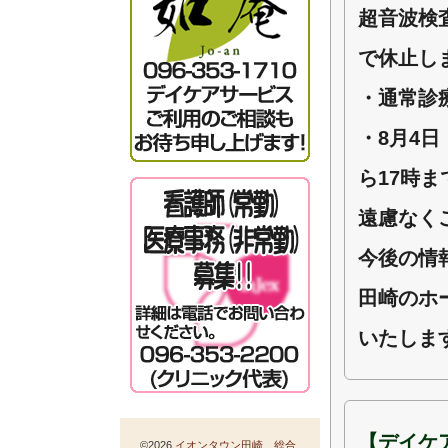
超音波検
で休止し
・通常診
・8月4
ら17時
遠慮なく
今後の情
田崎のホ
いたしま
【デイケ
©2026
イオンタウン田崎 総合