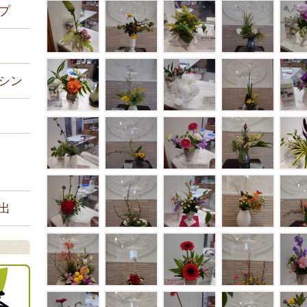
プ
シン
出